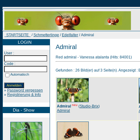
STARTSEITE
/
Schmetterlinge
/
Edelfalter
/ Admiral
LOGIN
Admiral
User :
Red admiral - Vanessa atalanta (Hits: 84001)
Code :
Gefunden : 26 Bild(er) auf 3 Seite(n). Angezeigt : B
Automatisch
»
Password vergessen
»
Registrierung & Info
neu
Admiral
(
Studio-Brix
)
Dia - Show
Admiral