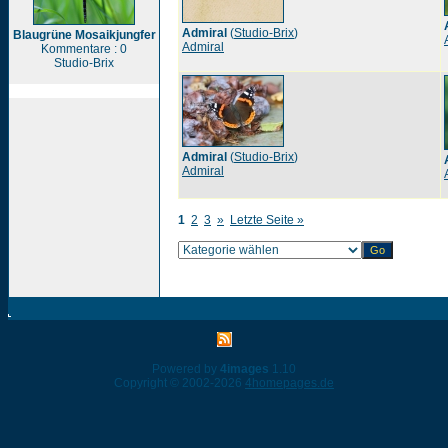
Admiral
(
Studio-Brix
)
Blaugrüne Mosaikjungfer
Admiral
Kommentare : 0
Studio-Brix
Admiral
(
Studio-Brix
)
Admiral
1
2
3
»
Letzte Seite »
Powered by
4images
1.10
Copyright © 2002-2026
4homepages.de