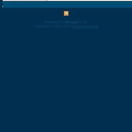
Powered by
4images
1.10
Copyright © 2002-2026
4homepages.de