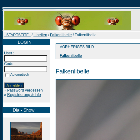
STARTSEITE
/
Libellen
/
Falkenlibelle
/ Falkenlibelle
LOGIN
VORHERIGES BILD
User :
Falkenlibelle
Code :
Falkenlibelle
Automatisch
»
Password vergessen
»
Registrierung & Info
Dia - Show