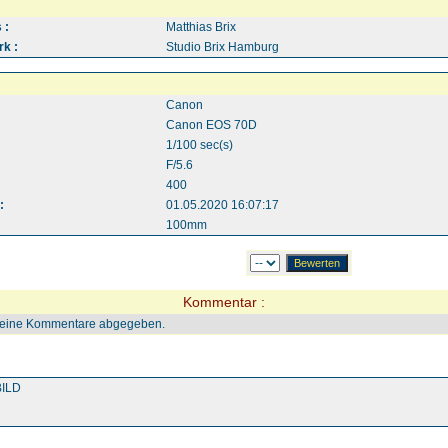
 :
Matthias Brix
k :
Studio Brix Hamburg
Canon
Canon EOS 70D
1/100 sec(s)
F/5.6
400
:
01.05.2020 16:07:17
100mm
Kommentar :
keine Kommentare abgegeben.
ILD