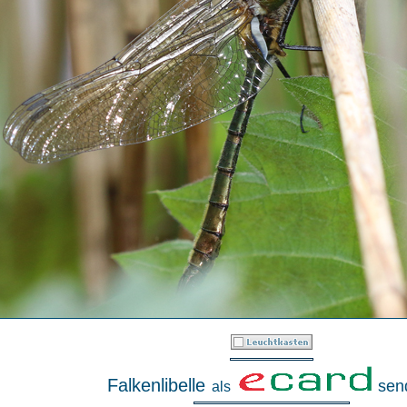
Falkenlibelle
sen
als