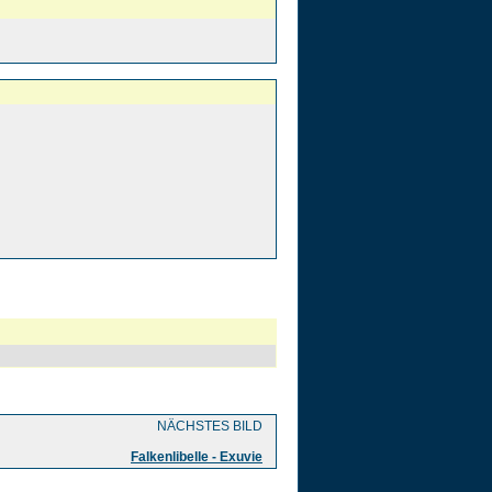
NÄCHSTES BILD
Falkenlibelle - Exuvie