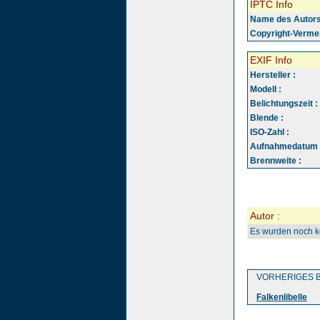
IPTC Info
Name des Autors
Copyright-Vermer
EXIF Info
Hersteller :
Modell :
Belichtungszeit :
Blende :
ISO-Zahl :
Aufnahmedatum 
Brennweite :
Autor :
Es wurden noch 
VORHERIGES B
Falkenlibelle