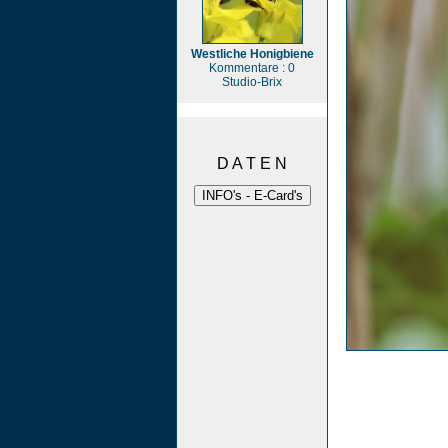
Westliche Honigbiene
Kommentare : 0
Studio-Brix
D A T E N