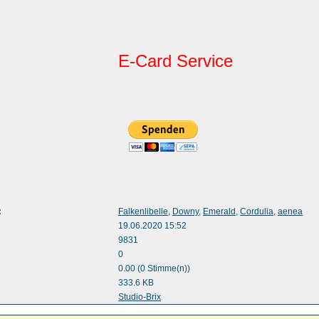
E-Card Service
:
Falkenlibelle
,
Downy
,
Emerald
,
Cordulia
,
aenea
19.06.2020 15:52
9831
0
0.00 (0 Stimme(n))
333.6 KB
:
Studio-Brix