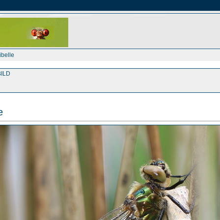
ibelle
ILD
e