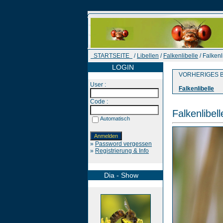
STARTSEITE
/
Libellen
/
Falkenlibelle
/ Falkenl
LOGIN
VORHERIGES B
User :
Falkenlibelle
Code :
Falkenlibell
Automatisch
»
Password vergessen
»
Registrierung & Info
Dia - Show