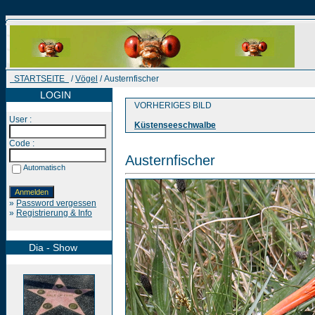
STARTSEITE
/
Vögel
/ Austernfischer
LOGIN
VORHERIGES BILD
User :
Küstenseeschwalbe
Code :
Austernfischer
Automatisch
»
Password vergessen
»
Registrierung & Info
Dia - Show