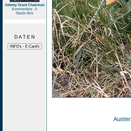
Johnny Grant Chairman
Kommentare : 0
Studio-Brix
D A T E N
Auster