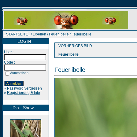
STARTSEITE
/
Libellen
/
Feuerlibelle
/ Feuerlibelle
LOGIN
VORHERIGES BILD
User :
Feuerlibelle
Code :
Feuerlibelle
Automatisch
»
Password vergessen
»
Registrierung & Info
Dia - Show