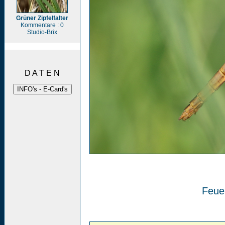
Grüner Zipfelfalter
Kommentare : 0
Studio-Brix
D A T E N
Feuer