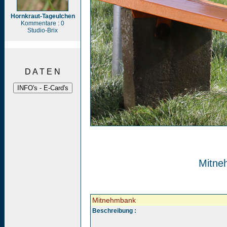
Hornkraut-Tageulchen
Kommentare : 0
Studio-Brix
D A T E N
Mitne
Mitnehmbank
Beschreibung :