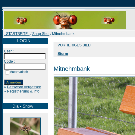
STARTSEITE
/
Snap Shot
/ Mitnehmbank
LOGIN
VORHERIGES BILD
User :
Sturm
Code :
Mitnehmbank
Automatisch
»
Password vergessen
»
Registrierung & Info
Dia - Show