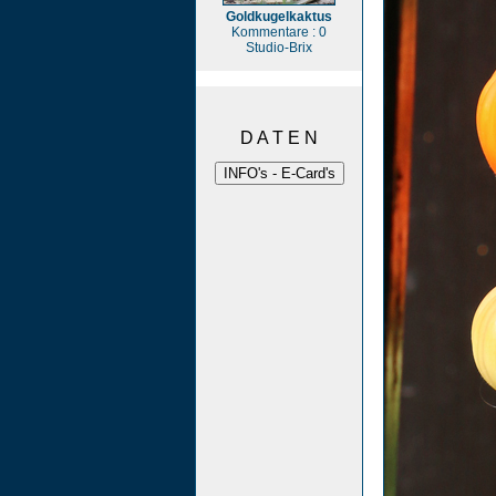
Goldkugelkaktus
Kommentare : 0
Studio-Brix
D A T E N