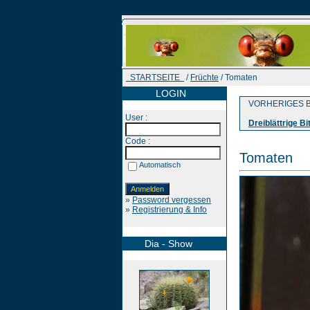
STARTSEITE
/
Früchte
/ Tomaten
LOGIN
VORHERIGES B
User :
Dreiblättrige B
Code :
Tomaten
Automatisch
»
Password vergessen
»
Registrierung & Info
Dia - Show