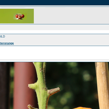
ILD
itterorange