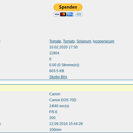
:
Tomate
,
Tomato
,
Solanum
,
lycopersicum
10.02.2020 17:50
11804
0
0.00 (0 Stimme(n))
603.5 KB
:
Studio-Brix
Canon
Canon EOS 70D
1/640 sec(s)
F/5.6
200
:
12.09.2016 15:44:28
100mm