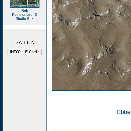
Reh
Kommentare : 0
Studio-Brix
D A T E N
Ebbe 