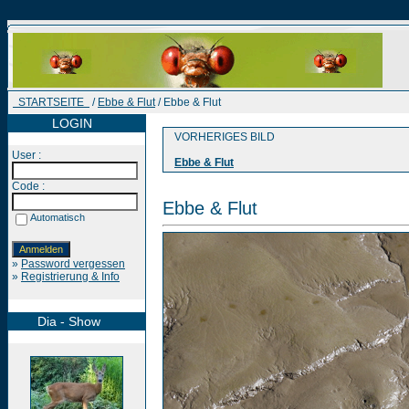
STARTSEITE
/
Ebbe & Flut
/ Ebbe & Flut
LOGIN
VORHERIGES BILD
User :
Ebbe & Flut
Code :
Ebbe & Flut
Automatisch
»
Password vergessen
»
Registrierung & Info
Dia - Show