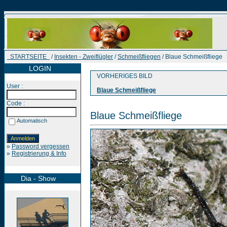
STARTSEITE
/
Insekten - Zweiflügler
/
Schmeißfliegen
/ Blaue Schmeißfliege
LOGIN
VORHERIGES BILD
User :
Blaue Schmeißfliege
Code :
Blaue Schmeißfliege
Automatisch
»
Password vergessen
»
Registrierung & Info
Dia - Show