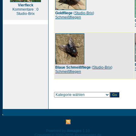
Vierfleck
Kommentare : 0
Goldfliege
(
Studio-Brix
)
Studio-Brix
Schmeißfliegen
Blaue Schmeißfliege
(
Studio-Brix
)
Schmeißfliegen
Powered by
4images
1.10
Copyright © 2002-2026
4homepages.de