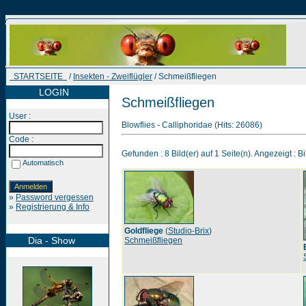
STARTSEITE
/
Insekten - Zweiflügler
/ Schmeißfliegen
LOGIN
Schmeißfliegen
User :
Blowflies - Calliphoridae (Hits: 26086)
Code :
Gefunden : 8 Bild(er) auf 1 Seite(n). Angezeigt : Bi
Automatisch
»
Password vergessen
»
Registrierung & Info
Goldfliege
(
Studio-Brix
)
Dia - Show
Schmeißfliegen