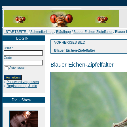
STARTSEITE
/
Schmetterlinge
/
Bläulinge
/
Blauer Eichen-Zipfelfalter
/ Blauer 
LOGIN
VORHERIGES BILD
User :
Blauer Eichen-Zipfelfalter
Code :
Blauer Eichen-Zipfelfalter
Automatisch
»
Password vergessen
»
Registrierung & Info
Dia - Show