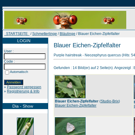
STARTSEITE
/
Schmetterlinge
/
Bläulinge
/ Blauer Eichen-Zipfelfalter
LOGIN
Blauer Eichen-Zipfelfalter
User :
Purple hairstreak - Neozephyrus quercus (Hits: 5
Code :
Gefunden : 14 Bild(er) auf 2 Seite(n). Angezeigt : B
Automatisch
»
Password vergessen
»
Registrierung & Info
Blauer Eichen-Zipfelfalter
(
Studio-Brix
)
Blauer Eichen-Zipfelfalter
Dia - Show