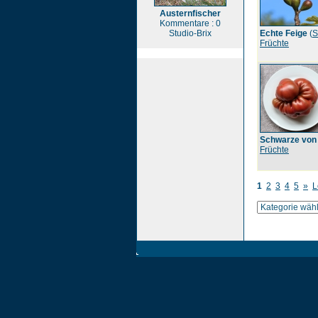
Austernfischer
Kommentare : 0
Studio-Brix
Echte Feige
(
S
Früchte
Schwarze von
Früchte
1
2
3
4
5
»
L