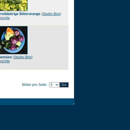
reiblättrige Bitterorange
(
Studio-Brix
)
rüchte
Gemüse
(
Studio-Brix
)
rüchte
Bilder pro Seite :