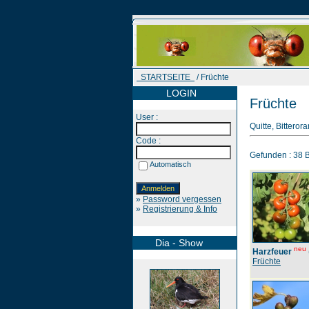
STARTSEITE
/ Früchte
LOGIN
Früchte
User :
Quitte, Bittero
Code :
Gefunden : 38 Bi
Automatisch
»
Password vergessen
»
Registrierung & Info
Dia - Show
neu
Harzfeuer
Früchte