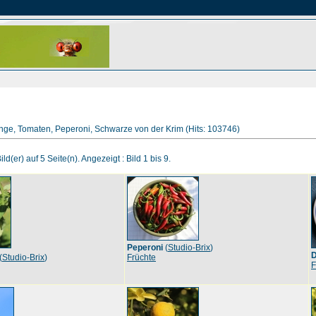
range, Tomaten, Peperoni, Schwarze von der Krim (Hits: 103746)
ld(er) auf 5 Seite(n). Angezeigt : Bild 1 bis 9.
Peperoni
(
Studio-Brix
)
D
(
Studio-Brix
)
Früchte
F