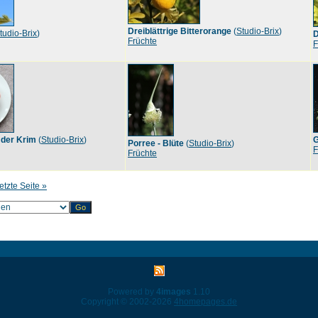
Dreiblättrige Bitterorange
(
Studio-Brix
)
tudio-Brix
)
D
Früchte
F
 der Krim
(
Studio-Brix
)
Porree - Blüte
(
Studio-Brix
)
F
Früchte
etzte Seite »
Powered by
4images
1.10
Copyright © 2002-2026
4homepages.de