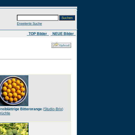
Erweiterte Suche
​ TOP Bilder
NEUE Bilder
reiblättrige Bitterorange
(
Studio-Brix
)
rüchte