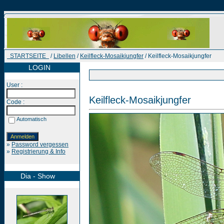
STARTSEITE
/
Libellen
/
Keilfleck-Mosaikjungfer
/ Keilfleck-Mosaikjungfer
LOGIN
User :
Keilfleck-Mosaikjungfer
Code :
Automatisch
»
Password vergessen
»
Registrierung & Info
Dia - Show