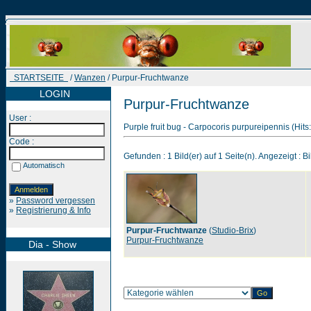
STARTSEITE
/
Wanzen
/ Purpur-Fruchtwanze
LOGIN
Purpur-Fruchtwanze
User :
Purple fruit bug - Carpocoris purpureipennis (Hits
Code :
Gefunden : 1 Bild(er) auf 1 Seite(n). Angezeigt : Bi
Automatisch
»
Password vergessen
»
Registrierung & Info
Purpur-Fruchtwanze
(
Studio-Brix
)
Purpur-Fruchtwanze
Dia - Show