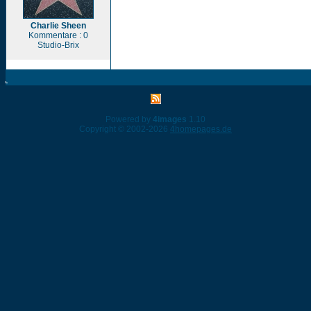
Charlie Sheen
Kommentare : 0
Studio-Brix
Powered by
4images
1.10
Copyright © 2002-2026
4homepages.de