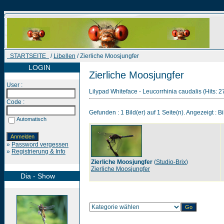
STARTSEITE
/
Libellen
/ Zierliche Moosjungfer
LOGIN
Zierliche Moosjungfer
User :
Lilypad Whiteface - Leucorrhinia caudalis (Hits: 
Code :
Gefunden : 1 Bild(er) auf 1 Seite(n). Angezeigt : Bi
Automatisch
»
Password vergessen
»
Registrierung & Info
Zierliche Moosjungfer
(
Studio-Brix
)
Zierliche Moosjungfer
Dia - Show