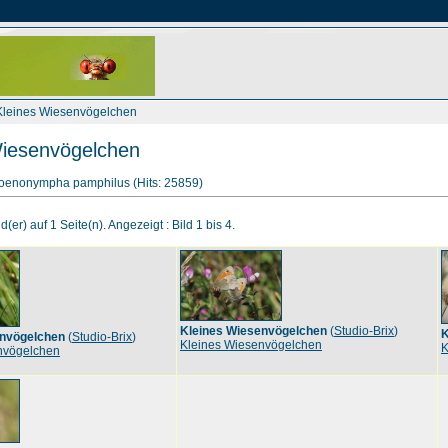
Kleines Wiesenvögelchen
Wiesenvögelchen
Coenonympha pamphilus (Hits: 25859)
d(er) auf 1 Seite(n). Angezeigt : Bild 1 bis 4.
Kleines Wiesenvögelchen
(
Studio-Brix
)
K
envögelchen
(
Studio-Brix
)
Kleines Wiesenvögelchen
K
nvögelchen