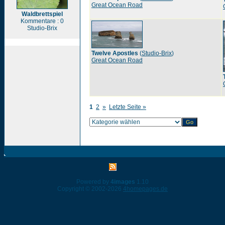
Great Ocean Road
Waldbrettspiel
Kommentare : 0
Studio-Brix
Twelve Apostles
(
Studio-Brix
)
Great Ocean Road
1
2
»
Letzte Seite »
Powered by
4images
1.10
Copyright © 2002-2026
4homepages.de