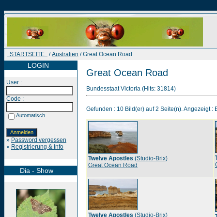
STARTSEITE
/
Australien
/ Great Ocean Road
LOGIN
Great Ocean Road
User :
Bundesstaat Victoria (Hits: 31814)
Code :
Gefunden : 10 Bild(er) auf 2 Seite(n). Angezeigt : B
Automatisch
»
Password vergessen
»
Registrierung & Info
Twelve Apostles
(
Studio-Brix
)
Great Ocean Road
Dia - Show
Twelve Apostles
(
Studio-Brix
)