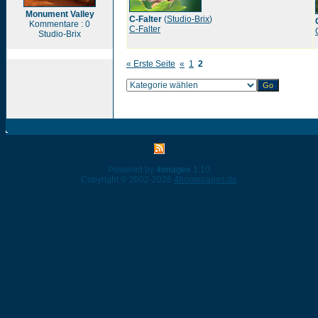
Monument Valley
C-Falter
(
Studio-Brix
)
Kommentare : 0
C-Falter
Studio-Brix
« Erste Seite
«
1
2
Powered by
4images
1.10
Copyright © 2002-2026
4homepages.de