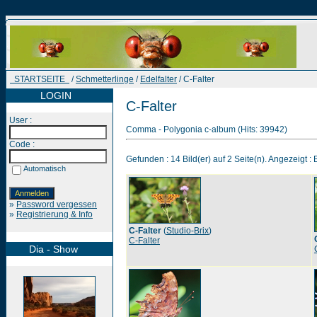
STARTSEITE
/
Schmetterlinge
/
Edelfalter
/ C-Falter
LOGIN
C-Falter
User :
Comma - Polygonia c-album (Hits: 39942)
Code :
Gefunden : 14 Bild(er) auf 2 Seite(n). Angezeigt : B
Automatisch
»
Password vergessen
»
Registrierung & Info
C-Falter
(
Studio-Brix
)
C-Falter
Dia - Show