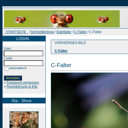
STARTSEITE
/
Schmetterlinge
/
Edelfalter
/
C-Falter
/ C-Falter
LOGIN
VORHERIGES BILD
User :
C-Falter
Code :
C-Falter
Automatisch
»
Password vergessen
»
Registrierung & Info
Dia - Show