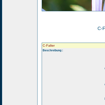
C-F
C-Falter
Beschreibung :