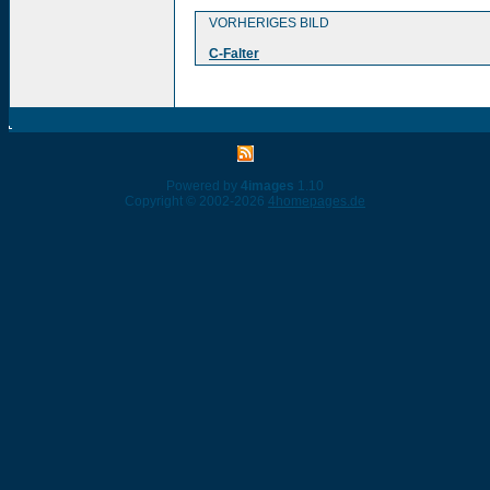
VORHERIGES BILD
C-Falter
Powered by
4images
1.10
Copyright © 2002-2026
4homepages.de