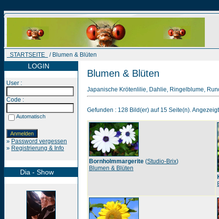
STARTSEITE
/ Blumen & Blüten
LOGIN
Blumen & Blüten
User :
Japanische Krötenlilie, Dahlie, Ringelblume, Run
Code :
Gefunden : 128 Bild(er) auf 15 Seite(n). Angezeigt 
Automatisch
»
Password vergessen
»
Registrierung & Info
Bornholmmargerite
(
Studio-Brix
)
Blumen & Blüten
Dia - Show