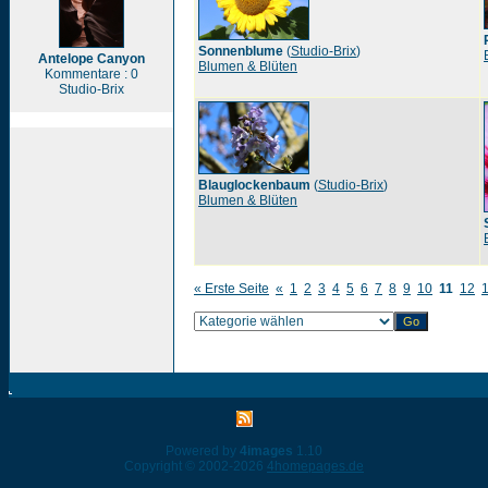
Sonnenblume
(
Studio-Brix
)
Antelope Canyon
Blumen & Blüten
Kommentare : 0
Studio-Brix
Blauglockenbaum
(
Studio-Brix
)
Blumen & Blüten
« Erste Seite
«
1
2
3
4
5
6
7
8
9
10
11
12
Powered by
4images
1.10
Copyright © 2002-2026
4homepages.de