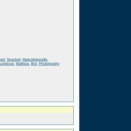
hell
,
Seashell
,
Makrofotografie
,
uchdruck
,
Matthias
,
Brix
,
Photography