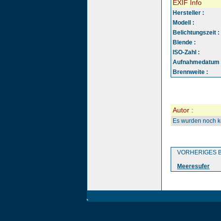
EXIF Info
Hersteller :
Modell :
Belichtungszeit :
Blende :
ISO-Zahl :
Aufnahmedatum 
Brennweite :
Autor :
Es wurden noch 
VORHERIGES B
Meeresufer