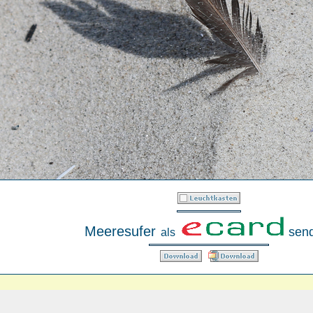
Meeresufer
sen
als