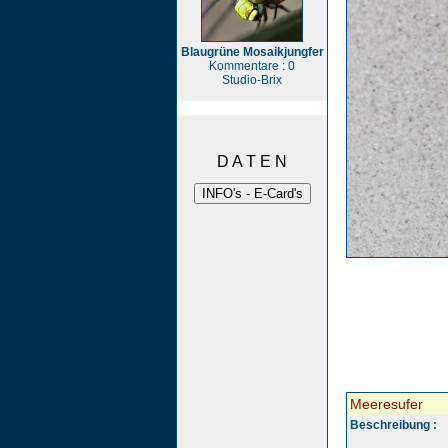
Blaugrüne Mosaikjungfer
Kommentare : 0
Studio-Brix
D A T E N
Meeresufer
Beschreibung :