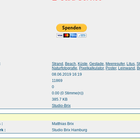
:
Strand
,
Beach
,
Küste
,
Gestade
,
Meeresufer
,
Litus
,
S
Naturfotografie
,
Pixelkalkulator
,
Poster
,
Leinwand
,
B
08.06.2019 16:19
11869
0
0.00 (0 Stimme(n))
385.7 KB
:
Studio-Brix
 :
Matthias Brix
k :
Studio Brix Hamburg