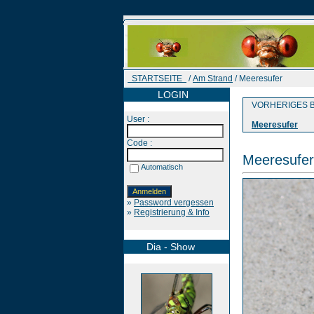
STARTSEITE
/
Am Strand
/ Meeresufer
LOGIN
VORHERIGES B
User :
Meeresufer
Code :
Meeresufer
Automatisch
»
Password vergessen
»
Registrierung & Info
Dia - Show