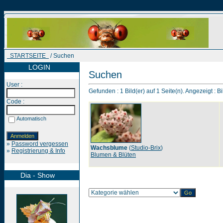
STARTSEITE
/ Suchen
LOGIN
Suchen
User :
Gefunden : 1 Bild(er) auf 1 Seite(n). Angezeigt : Bi
Code :
Automatisch
»
Password vergessen
Wachsblume
(
Studio-Brix
)
»
Registrierung & Info
Blumen & Blüten
Dia - Show