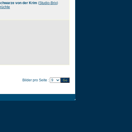
chwarze von der Krim
(
Studio-Brix
)
rüchte
Bilder pro Seite :