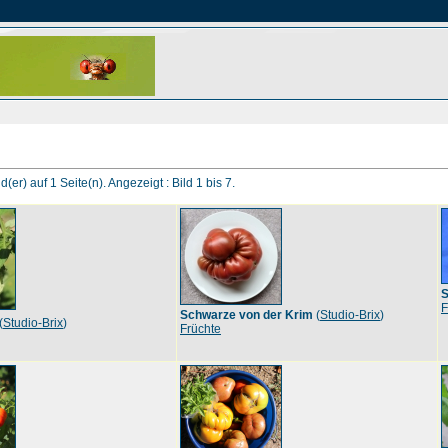
d(er) auf 1 Seite(n). Angezeigt : Bild 1 bis 7.
S
F
Schwarze von der Krim
(
Studio-Brix
)
(
Studio-Brix
)
Früchte