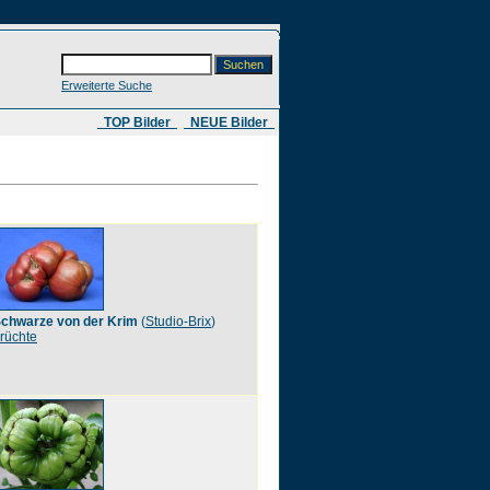
Erweiterte Suche
​ TOP Bilder
NEUE Bilder
chwarze von der Krim
(
Studio-Brix
)
rüchte