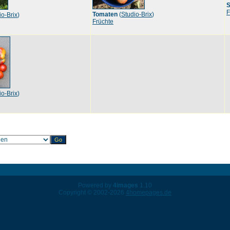
S
F
Tomaten
(
Studio-Brix
)
io-Brix
)
Früchte
io-Brix
)
Powered by
4images
1.10
Copyright © 2002-2026
4homepages.de