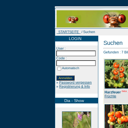
STARTSEITE
/ Suchen
LOGIN
Suchen
User :
Gefunden : 7 Bil
Code :
Automatisch
»
Password vergessen
»
Registrierung & Info
neu
Harzfeuer
Früchte
Dia - Show