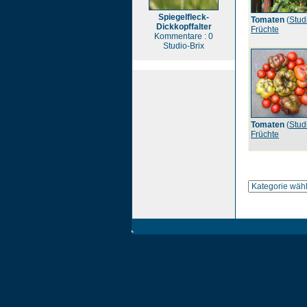
Spiegelfleck-
Tomaten
(
Stud
Dickkopffalter
Früchte
Kommentare : 0
Studio-Brix
Tomaten
(
Stud
Früchte