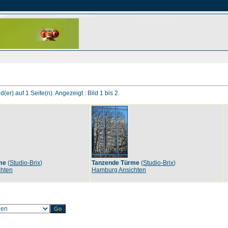
d(er) auf 1 Seite(n). Angezeigt : Bild 1 bis 2.
me
(
Studio-Brix
)
Tanzende Türme
(
Studio-Brix
)
hten
Hamburg Ansichten