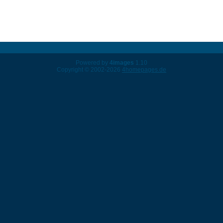
Powered by
4images
1.10
Copyright © 2002-2026
4homepages.de