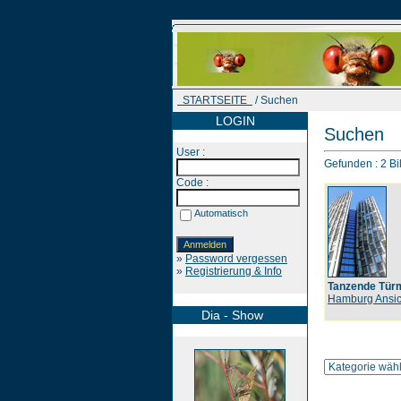
STARTSEITE
/ Suchen
LOGIN
Suchen
User :
Gefunden : 2 Bil
Code :
Automatisch
»
Password vergessen
»
Registrierung & Info
Tanzende Tür
Hamburg Ansic
Dia - Show