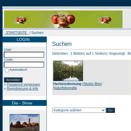
STARTSEITE
/ Suchen
LOGIN
Suchen
User :
Gefunden : 1 Bild(er) auf 1 Seite(n). Angezeigt : Bi
Code :
Automatisch
Herbststimmung
(
Studio-Brix
)
»
Password vergessen
Naturfotografie
»
Registrierung & Info
Dia - Show