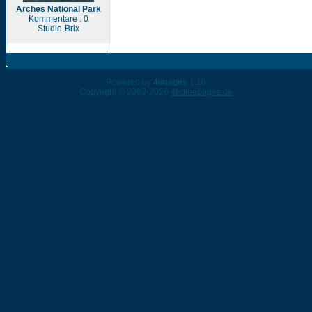
Arches National Park
Kommentare : 0
Studio-Brix
Powered by
4images
1.10
Copyright © 2002-2026
4homepages.de