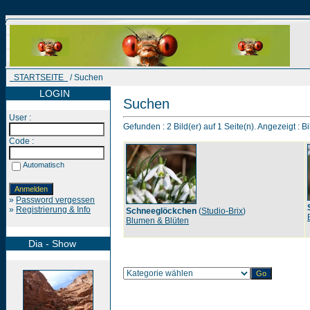
STARTSEITE
/ Suchen
LOGIN
Suchen
User :
Gefunden : 2 Bild(er) auf 1 Seite(n). Angezeigt : Bi
Code :
Automatisch
»
Password vergessen
»
Registrierung & Info
Schneeglöckchen
(
Studio-Brix
)
Blumen & Blüten
Dia - Show