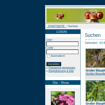
STARTSEITE
/ Suchen
LOGIN
Suchen
User :
Gefunden : 63 Bi
Code :
Automatisch
»
Password vergessen
Großer Blaupfe
»
Registrierung & Info
Großer Blaupfe
Dia - Show
Großer Blaupfe