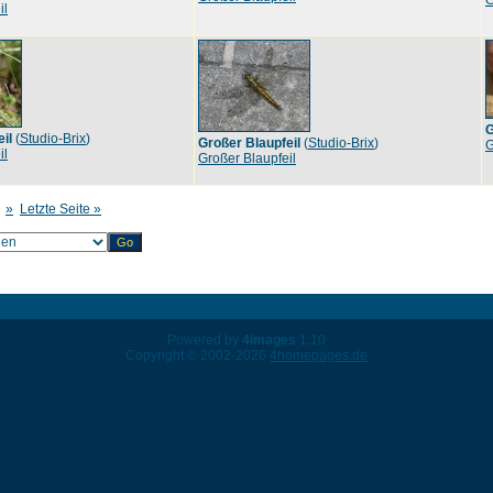
G
il
G
il
(
Studio-Brix
)
Großer Blaupfeil
(
Studio-Brix
)
G
il
Großer Blaupfeil
»
Letzte Seite »
Powered by
4images
1.10
Copyright © 2002-2026
4homepages.de