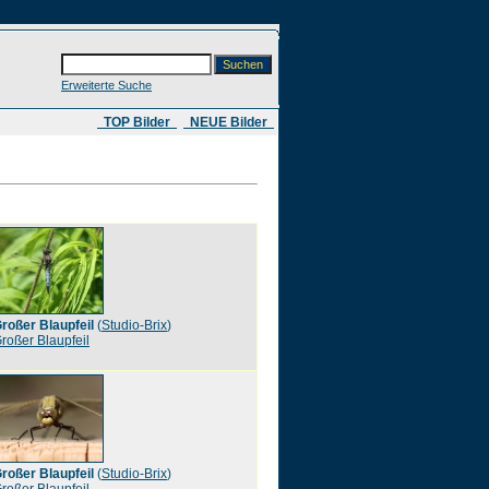
Erweiterte Suche
​ TOP Bilder
NEUE Bilder
roßer Blaupfeil
(
Studio-Brix
)
roßer Blaupfeil
roßer Blaupfeil
(
Studio-Brix
)