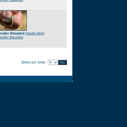
roßer Blaupfeil
roßer Blaupfeil
(
Studio-Brix
)
roßer Blaupfeil
Bilder pro Seite :