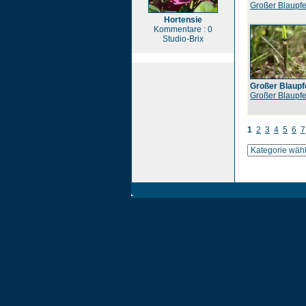
Großer Blaupfe
Hortensie
Kommentare : 0
Studio-Brix
Großer Blaupfe
Großer Blaupfe
1
2
3
4
5
6
7