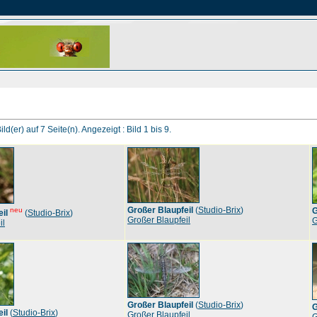
ld(er) auf 7 Seite(n). Angezeigt : Bild 1 bis 9.
Großer Blaupfeil
(
Studio-Brix
)
neu
G
il
(
Studio-Brix
)
Großer Blaupfeil
G
il
Großer Blaupfeil
(
Studio-Brix
)
G
il
(
Studio-Brix
)
Großer Blaupfeil