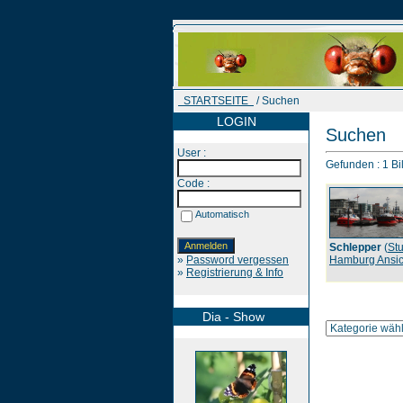
STARTSEITE
/ Suchen
LOGIN
Suchen
User :
Gefunden : 1 Bil
Code :
Automatisch
Schlepper
(
Stu
»
Password vergessen
Hamburg Ansic
»
Registrierung & Info
Dia - Show