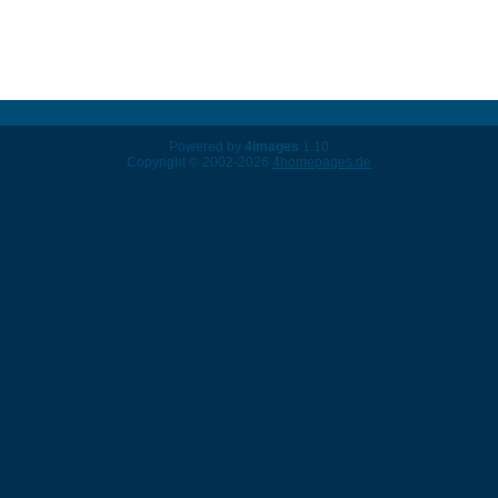
Powered by
4images
1.10
Copyright © 2002-2026
4homepages.de