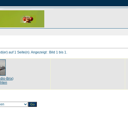
d(er) auf 1 Seite(n). Angezeigt : Bild 1 bis 1.
dio-Brix
)
hten