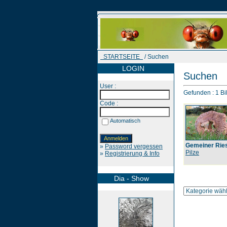
STARTSEITE
/ Suchen
LOGIN
Suchen
User :
Gefunden : 1 Bil
Code :
Automatisch
Gemeiner Rie
»
Password vergessen
Pilze
»
Registrierung & Info
Dia - Show