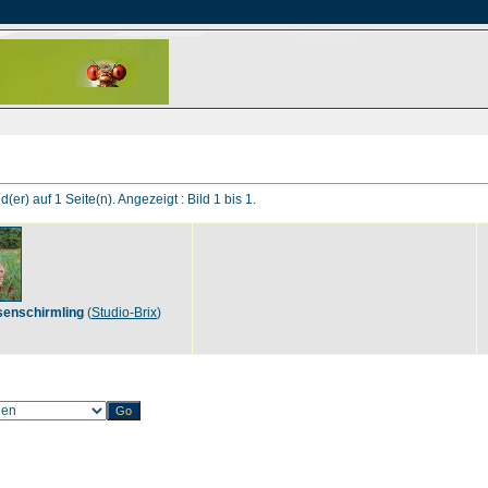
d(er) auf 1 Seite(n). Angezeigt : Bild 1 bis 1.
senschirmling
(
Studio-Brix
)