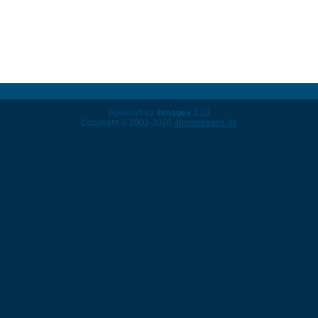
Powered by
4images
1.10
Copyright © 2002-2026
4homepages.de