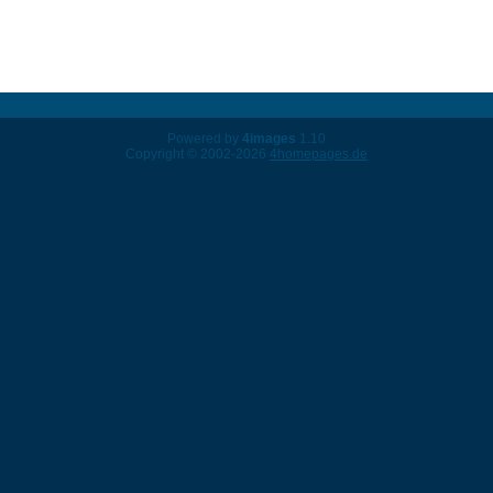
Powered by
4images
1.10
Copyright © 2002-2026
4homepages.de