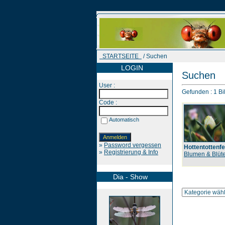
STARTSEITE
/ Suchen
LOGIN
Suchen
User :
Gefunden : 1 Bil
Code :
Automatisch
»
Password vergessen
Hottentottenfe
»
Registrierung & Info
Blumen & Blüt
Dia - Show