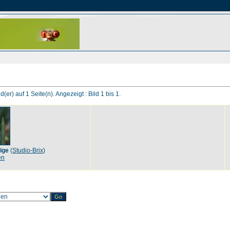
d(er) auf 1 Seite(n). Angezeigt : Bild 1 bis 1.
ige
(
Studio-Brix
)
en