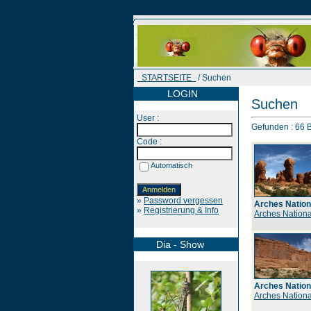
STARTSEITE
/ Suchen
LOGIN
Suchen
User :
Gefunden : 66 Bi
Code :
Automatisch
»
Password vergessen
Arches Nation
»
Registrierung & Info
Arches Nationa
Dia - Show
Arches Nation
Arches Nationa