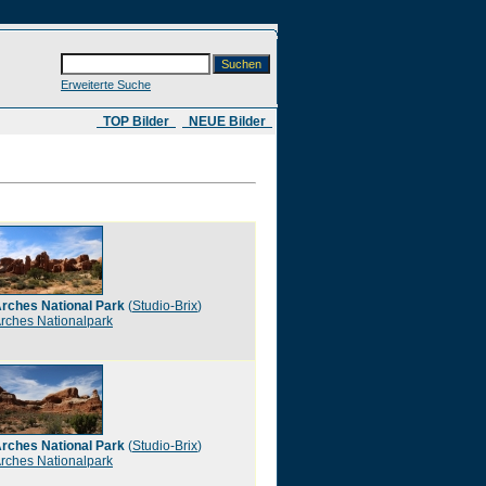
Erweiterte Suche
​ TOP Bilder
NEUE Bilder
rches National Park
(
Studio-Brix
)
rches Nationalpark
rches National Park
(
Studio-Brix
)
rches Nationalpark