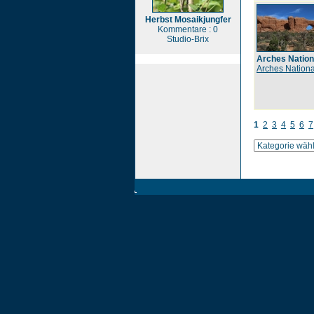
Herbst Mosaikjungfer
Kommentare : 0
Studio-Brix
Arches Nation
Arches Nationa
1
2
3
4
5
6
7