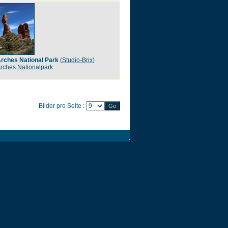
rches National Park
(
Studio-Brix
)
rches Nationalpark
Bilder pro Seite :