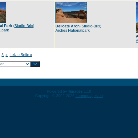
al Park
(
Studio-Brix
)
Delicate Arch
(
Studio-Brix
)
lpark
Arches Nationalpark
A
A
8
»
Letzte Seite »
Powered by
4images
1.10
Copyright © 2002-2026
4homepages.de