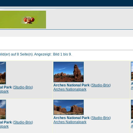
ld(er) auf 8 Seite(n). Angezeigt : Bild 1 bis 9.
A
Arches National Park
(
Studio-Brix
)
al Park
(
Studio-Brix
)
A
Arches Nationalpark
lpark
Arches National Park
(
Studio-Brix
)
Arches Nationalpark
A
al Park
(
Studio-Brix
)
A
lpark