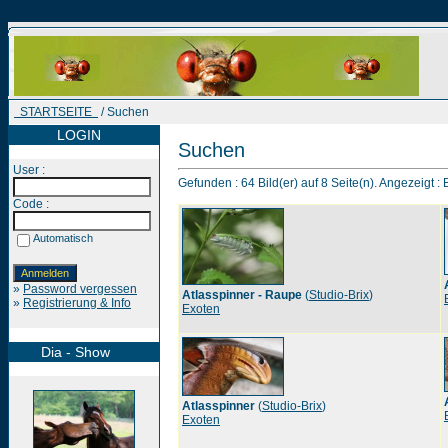
STARTSEITE
/ Suchen
LOGIN
Suchen
User :
Gefunden : 64 Bild(er) auf 8 Seite(n). Angezeigt : B
Code :
Automatisch
»
Password vergessen
Atlasspinner - Raupe
(
Studio-Brix
)
»
Registrierung & Info
Exoten
Dia - Show
Atlasspinner
(
Studio-Brix
)
Exoten