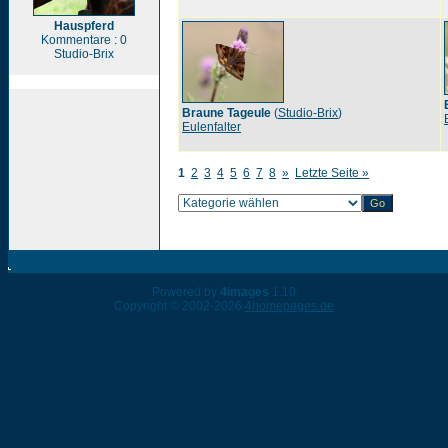
Hauspferd
Kommentare : 0
Studio-Brix
Braune Tageule
(
Studio-Brix
)
Eulenfalter
1
2
3
4
5
6
7
8
»
Letzte Seite »
Powered by
4images
1.10
Copyright © 2002-2026
4homepages.de