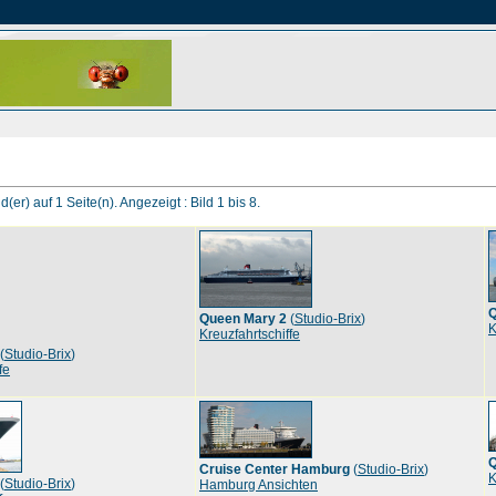
d(er) auf 1 Seite(n). Angezeigt : Bild 1 bis 8.
Q
Queen Mary 2
(
Studio-Brix
)
K
Kreuzfahrtschiffe
(
Studio-Brix
)
fe
Q
Cruise Center Hamburg
(
Studio-Brix
)
K
(
Studio-Brix
)
Hamburg Ansichten