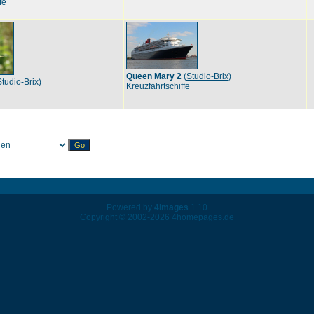
fe
Queen Mary 2
(
Studio-Brix
)
Studio-Brix
)
Kreuzfahrtschiffe
Powered by
4images
1.10
Copyright © 2002-2026
4homepages.de