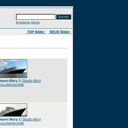
Erweiterte Suche
​ TOP Bilder
NEUE Bilder
ueen Mary 2
(
Studio-Brix
)
reuzfahrtschiffe
ueen Mary 2
(
Studio-Brix
)
reuzfahrtschiffe