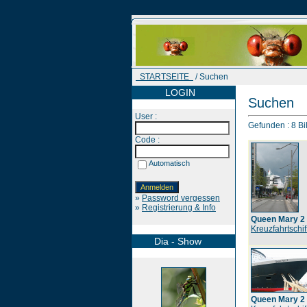
STARTSEITE
/ Suchen
LOGIN
Suchen
User :
Gefunden : 8 Bil
Code :
Automatisch
»
Password vergessen
»
Registrierung & Info
Queen Mary 2
Kreuzfahrtschif
Dia - Show
Queen Mary 2