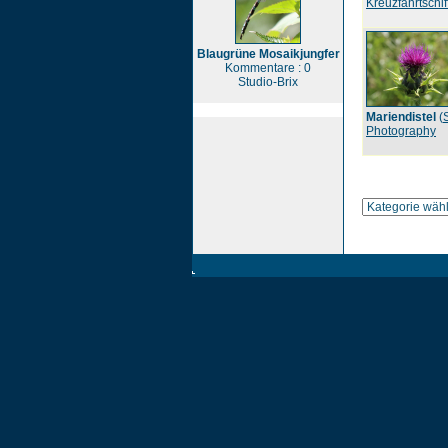
Kreuzfahrtschif
Blaugrüne Mosaikjungfer
Kommentare : 0
Studio-Brix
Mariendistel
(
Photography