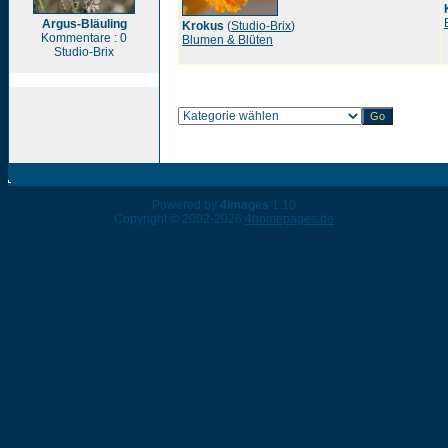
Argus-Bläuling
Krokus
(
Studio-Brix
)
Kommentare : 0
Blumen & Blüten
Studio-Brix
Powered by
4images
1.10
Copyright © 2002-2026
4homepages.de