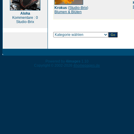
Krokus
(
Studio-Brix
)
Blumen & Blüten
Aloha
Kommentare : 0
Studio-Brix
Powered by
4images
1.10
Copyright © 2002-2026
4homepages.de