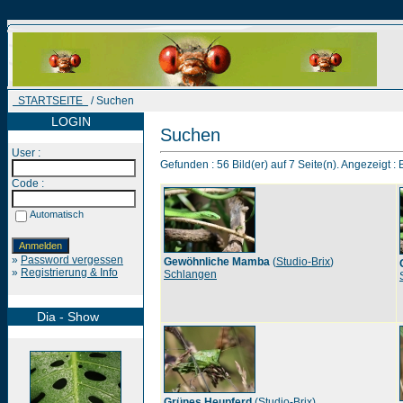
STARTSEITE
/ Suchen
LOGIN
Suchen
User :
Gefunden : 56 Bild(er) auf 7 Seite(n). Angezeigt : B
Code :
Automatisch
»
Password vergessen
Gewöhnliche Mamba
(
Studio-Brix
)
»
Registrierung & Info
Schlangen
Dia - Show
Grünes Heupferd
(
Studio-Brix
)