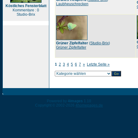
Laubheuschrecken
Köstliches Fensterblatt
Kommentare : 0
Studio-Brix
Grüner Zipfelfalter
(
Studio-Brix
)
Grüner Zipfelfalter
1
2
3
4
5
6
7
»
Letzte Seite »
Powered by
4images
1.10
Copyright © 2002-2026
4homepages.de