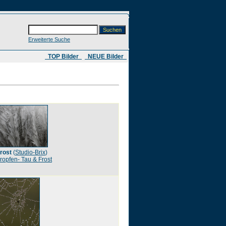
Erweiterte Suche
​ TOP Bilder
NEUE Bilder
rost
(
Studio-Brix
)
ropfen- Tau & Frost