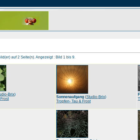
ld(er) auf 2 Seite(n). Angezeigt : Bild 1 bis 9.
udio-Brix
)
F
Sonnenaufgang
(
Studio-Brix
)
 Frost
T
Tropfen- Tau & Frost