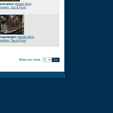
autropfen
(
Studio-Brix
)
ropfen- Tau & Frost
Regenbogen
(
Studio-Brix
)
ropfen- Tau & Frost
Bilder pro Seite :