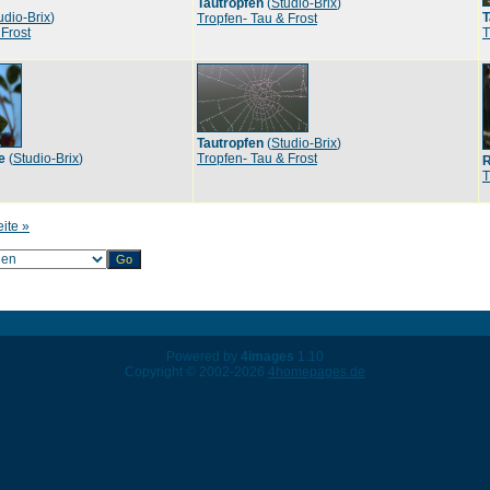
Tautropfen
(
Studio-Brix
)
udio-Brix
)
T
Tropfen- Tau & Frost
 Frost
T
Tautropfen
(
Studio-Brix
)
e
(
Studio-Brix
)
Tropfen- Tau & Frost
T
eite »
Powered by
4images
1.10
Copyright © 2002-2026
4homepages.de