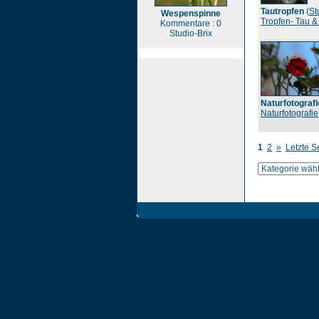
Tautropfen
(
St
Wespenspinne
Tropfen- Tau &
Kommentare : 0
Studio-Brix
Naturfotografi
Naturfotografie
1
2
»
Letzte S