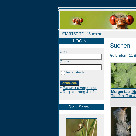
STARTSEITE
/ Suchen
LOGIN
Suchen
User :
Gefunden : 11 Bi
Code :
Automatisch
»
Password vergessen
Morgentau
(
St
»
Registrierung & Info
Tropfen- Tau &
Dia - Show