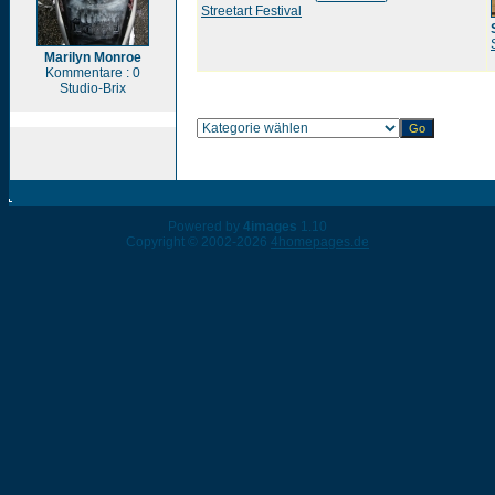
Streetart Festival
Marilyn Monroe
Kommentare : 0
Studio-Brix
Powered by
4images
1.10
Copyright © 2002-2026
4homepages.de