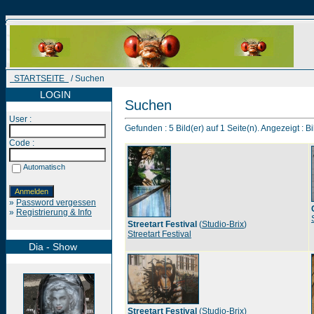
STARTSEITE
/ Suchen
LOGIN
Suchen
User :
Gefunden : 5 Bild(er) auf 1 Seite(n). Angezeigt : Bi
Code :
Automatisch
»
Password vergessen
»
Registrierung & Info
Streetart Festival
(
Studio-Brix
)
Streetart Festival
Dia - Show
Streetart Festival
(
Studio-Brix
)