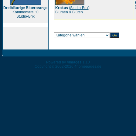
Dreiblättrige Bitterorange
Krokus
(
Studio-Brix
)
Kommentare : 0
Blumen & Blüten
Studio-Brix
Powered by
4images
1.10
Copyright © 2002-2026
4homepages.de