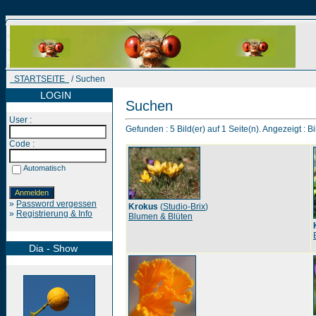
STARTSEITE
/ Suchen
LOGIN
Suchen
User :
Gefunden : 5 Bild(er) auf 1 Seite(n). Angezeigt : Bi
Code :
Automatisch
»
Password vergessen
Krokus
(
Studio-Brix
)
»
Registrierung & Info
Blumen & Blüten
Dia - Show