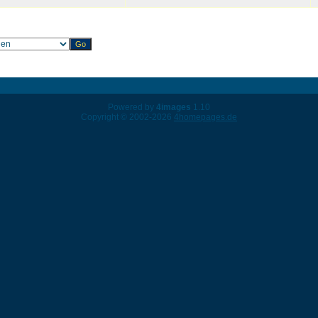
Powered by
4images
1.10
Copyright © 2002-2026
4homepages.de