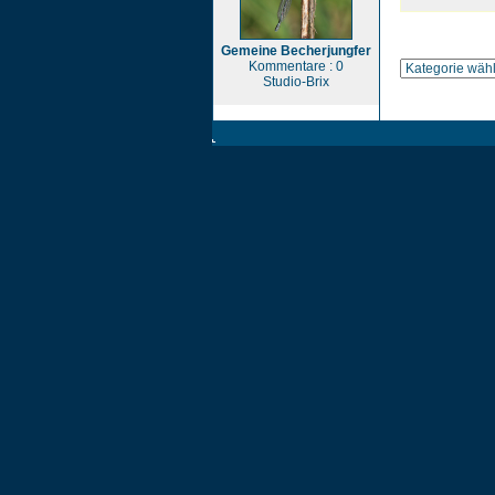
Gemeine Becherjungfer
Kommentare : 0
Studio-Brix