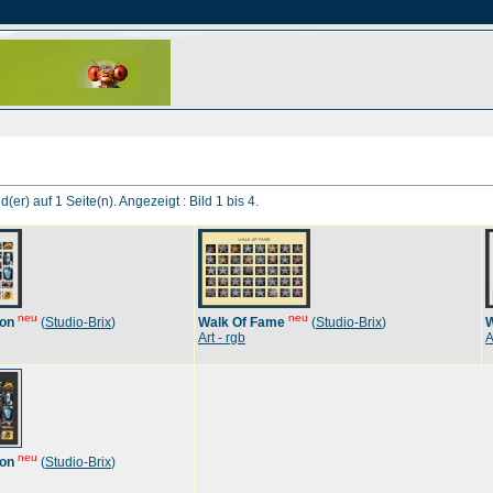
d(er) auf 1 Seite(n). Angezeigt : Bild 1 bis 4.
neu
neu
son
(
Studio-Brix
)
Walk Of Fame
(
Studio-Brix
)
W
Art - rgb
A
neu
son
(
Studio-Brix
)