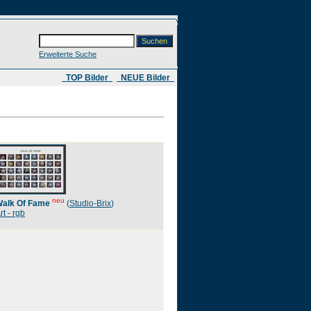
Erweiterte Suche
​ TOP Bilder
NEUE Bilder
neu
alk Of Fame
(
Studio-Brix
)
rt - rgb