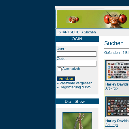
STARTSEITE
/ Suchen
LOGIN
Suchen
User :
Gefunden : 4 Bil
Code :
Automatisch
»
Password vergessen
Harley David
»
Registrierung & Info
Art - rgb
Dia - Show
Harley David
Art - rgb