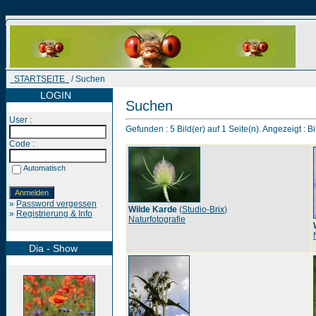
STARTSEITE
/ Suchen
LOGIN
Suchen
User :
Gefunden : 5 Bild(er) auf 1 Seite(n). Angezeigt : Bi
Code :
Automatisch
»
Password vergessen
Wilde Karde
(
Studio-Brix
)
»
Registrierung & Info
Naturfotografie
Dia - Show