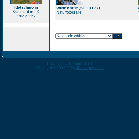
Klatschmohn
Wilde Karde
(
Studio-Brix
)
Kommentare : 0
Naturfotografie
Studio-Brix
Powered by
4images
1.10
Copyright © 2002-2026
4homepages.de