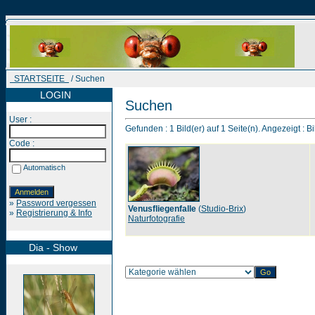
STARTSEITE
/ Suchen
LOGIN
Suchen
User :
Gefunden : 1 Bild(er) auf 1 Seite(n). Angezeigt : Bi
Code :
Automatisch
»
Password vergessen
Venusfliegenfalle
(
Studio-Brix
)
»
Registrierung & Info
Naturfotografie
Dia - Show