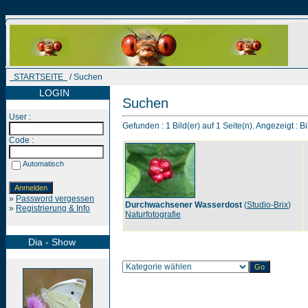
STARTSEITE
/ Suchen
LOGIN
Suchen
User :
Gefunden : 1 Bild(er) auf 1 Seite(n). Angezeigt : Bi
Code :
Automatisch
»
Password vergessen
Durchwachsener Wasserdost
(
Studio-Brix
)
»
Registrierung & Info
Naturfotografie
Dia - Show