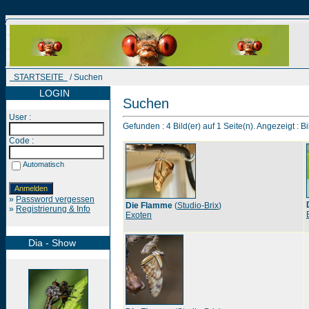
STARTSEITE
/ Suchen
LOGIN
Suchen
User :
Gefunden : 4 Bild(er) auf 1 Seite(n). Angezeigt : Bi
Code :
Automatisch
»
Password vergessen
Die Flamme
(
Studio-Brix
)
»
Registrierung & Info
Exoten
Dia - Show