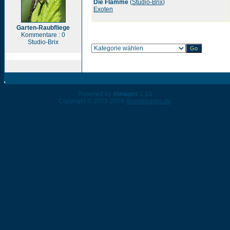
Die Flamme
(
Studio-Brix
)
Exoten
Garten-Raubfliege
Kommentare : 0
Studio-Brix
Powered by
4images
1.10
Copyright © 2002-2026
4homepages.de