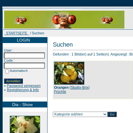
STARTSEITE
/ Suchen
LOGIN
Suchen
User :
Gefunden : 1 Bild(er) auf 1 Seite(n). Angezeigt : Bi
Code :
Automatisch
»
Password vergessen
Orangen
(
Studio-Brix
)
»
Registrierung & Info
Früchte
Dia - Show