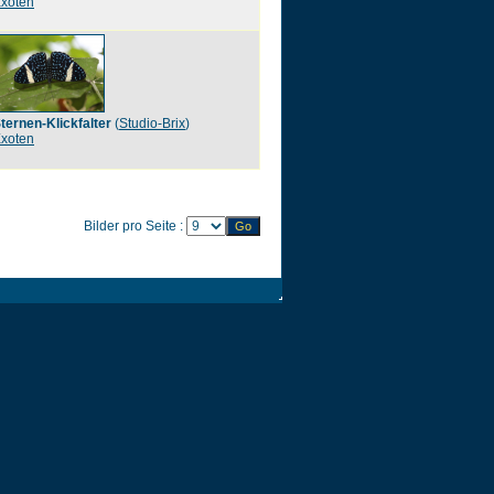
xoten
ternen-Klickfalter
(
Studio-Brix
)
xoten
Bilder pro Seite :