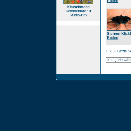
Exoten
Klatschmohn
Kommentare : 0
Studio-Brix
Sternen-Klickf
Exoten
1
2
»
Letzte S