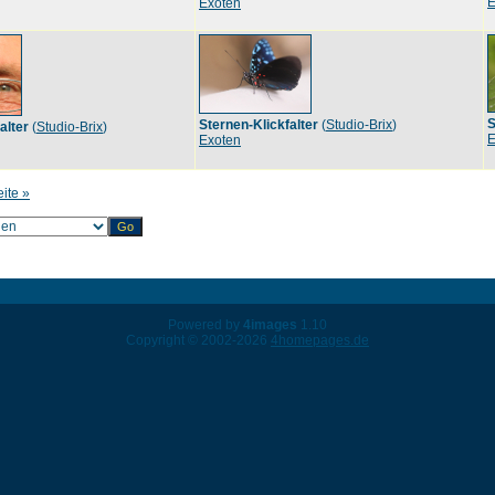
E
Exoten
S
Sternen-Klickfalter
(
Studio-Brix
)
alter
(
Studio-Brix
)
E
Exoten
eite »
Powered by
4images
1.10
Copyright © 2002-2026
4homepages.de