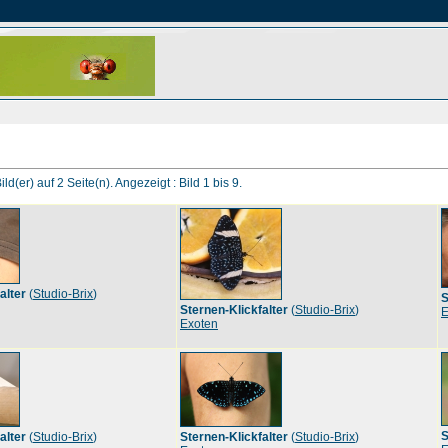
ld(er) auf 2 Seite(n). Angezeigt : Bild 1 bis 9.
alter
(
Studio-Brix
)
S
Sternen-Klickfalter
(
Studio-Brix
)
E
Exoten
S
alter
(
Studio-Brix
)
Sternen-Klickfalter
(
Studio-Brix
)