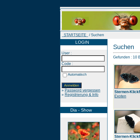
STARTSEITE
/ Suchen
LOGIN
Suchen
User :
Gefunden : 10 Bi
Code :
Automatisch
»
Password vergessen
Sternen-Klickf
»
Registrierung & Info
Exoten
Dia - Show
Sternen-Klickf