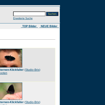
Erweiterte Suche
​ TOP Bilder
NEUE Bilder
ternen-Klickfalter
(
Studio-Brix
)
xoten
ternen-Klickfalter
(
Studio-Brix
)