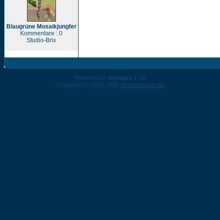
Blaugrüne Mosaikjungfer
Kommentare : 0
Studio-Brix
Powered by
4images
1.10
Copyright © 2002-2026
4homepages.de