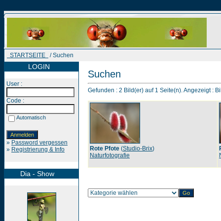
STARTSEITE
/ Suchen
LOGIN
Suchen
User :
Gefunden : 2 Bild(er) auf 1 Seite(n). Angezeigt : Bi
Code :
Automatisch
»
Password vergessen
Rote Pfote
(
Studio-Brix
)
»
Registrierung & Info
Naturfotografie
Dia - Show