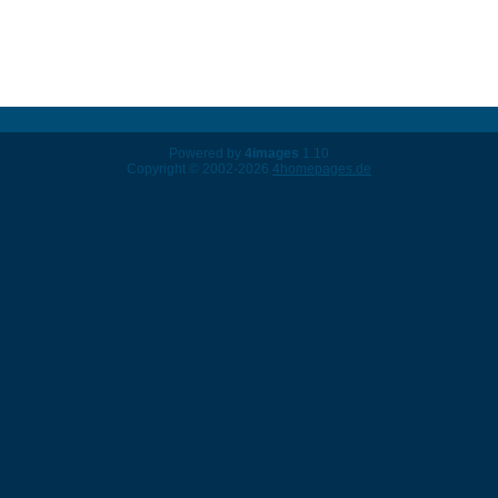
Powered by
4images
1.10
Copyright © 2002-2026
4homepages.de