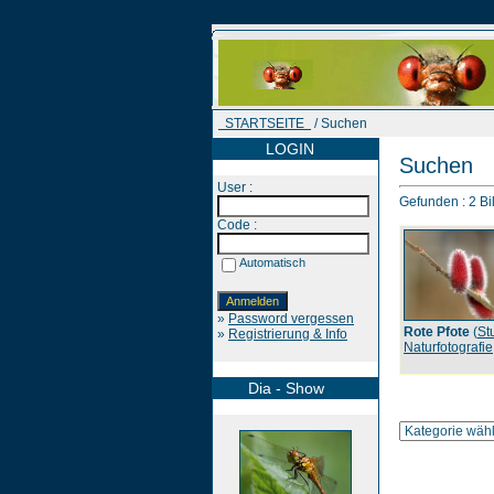
STARTSEITE
/ Suchen
LOGIN
Suchen
User :
Gefunden : 2 Bil
Code :
Automatisch
»
Password vergessen
Rote Pfote
(
St
»
Registrierung & Info
Naturfotografie
Dia - Show