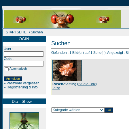
STARTSEITE
/ Suchen
LOGIN
Suchen
User :
Gefunden : 1 Bild(er) auf 1 Seite(n). Angezeigt : Bi
Code :
Automatisch
»
Password vergessen
Rosen-Seitling
(
Studio-Brix
)
»
Registrierung & Info
Pilze
Dia - Show